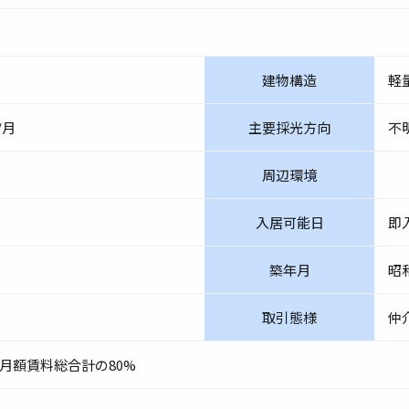
建物構造
軽
/月
主要採光方向
不
周辺環境
入居可能日
即
築年月
昭
取引態様
仲
月額賃料総合計の80%