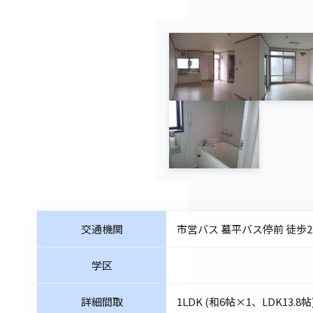
交通機関
市営バス 蟇平バス停前 徒歩
学区
詳細間取
1LDK (和6帖×1、LDK13.8帖