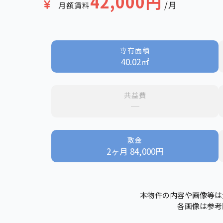
42,000円
/月
月額賃料
専有面積
40.02㎡
共益費
─
敷金
2ヶ月 84,000円
本物件の内容や画像等は
各画像は参考