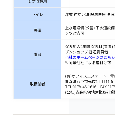
その他費用
トイレ
洋式 独立 水洗 暖房便座 洗
上水道設備(公営) 下水道設備 
設備
ッツ対応可
保険加入2年間 保険料(参考)
ゾンショップ 普通賃貸借
備考
当社のホームページはこちら
※同業他社による客付け可
(有)オフィスエステート 青森
青森県八戸市売市1丁目11-5
取扱業者
TEL:
0178-46-1616
FAX:0178
(公社)青森県宅地建物取引