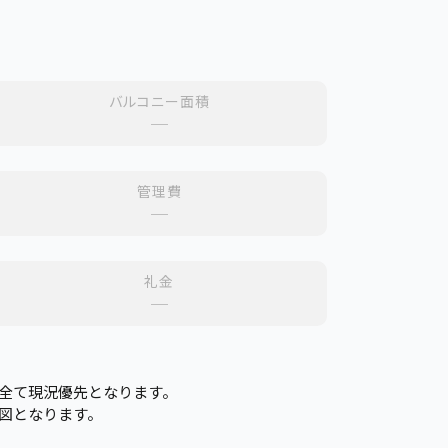
バルコニー面積
─
管理費
─
礼金
─
全て現況優先となります。
図となります。