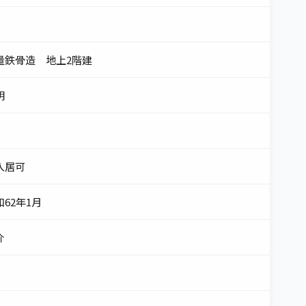
量鉄骨造 地上2階建
明
入居可
和62年1月
介