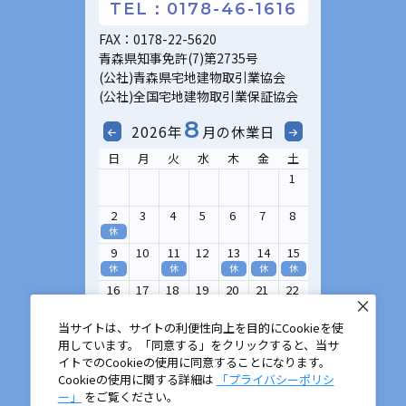
TEL：0178-46-1616
FAX：0178-22-5620
青森県知事免許(7)第2735号
(公社)青森県宅地建物取引業協会
(公社)全国宅地建物取引業保証協会
8
2026年
月の休業日
日
月
火
水
木
金
土
1
2
3
4
5
6
7
8
休
9
10
11
12
13
14
15
休
休
休
休
休
16
17
18
19
20
21
22
休
23
24
25
26
27
28
29
当サイトは、サイトの利便性向上を目的にCookieを使
休
用しています。「同意する」をクリックすると、当サ
イトでのCookieの使用に同意することになります。
30
31
Cookieの使用に関する詳細は
「プライバシーポリシ
休
ー」
をご覧ください。