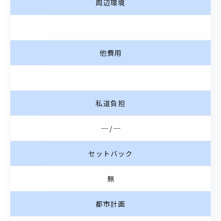
周辺環境
他費用
私道負担
─ / ─
セットバック
無
都市計画