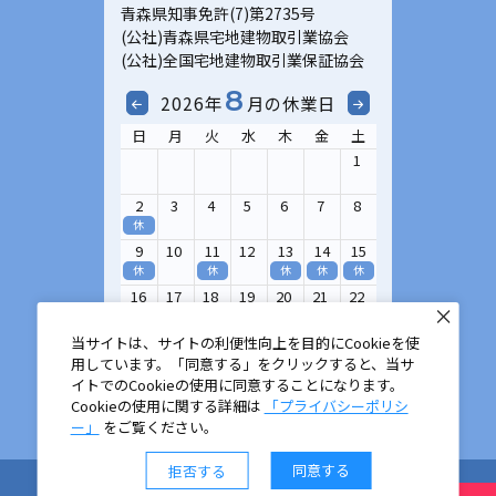
青森県知事免許(7)第2735号
(公社)青森県宅地建物取引業協会
(公社)全国宅地建物取引業保証協会
8
2026年
月の休業日
日
月
火
水
木
金
土
1
2
3
4
5
6
7
8
休
9
10
11
12
13
14
15
休
休
休
休
休
16
17
18
19
20
21
22
休
23
24
25
26
27
28
29
当サイトは、サイトの利便性向上を目的にCookieを使
休
用しています。「同意する」をクリックすると、当サ
イトでのCookieの使用に同意することになります。
30
31
Cookieの使用に関する詳細は
「プライバシーポリシ
休
ー」
をご覧ください。
同意する
拒否する
©2013 - 2025 Office Estate Co.,Ltd.