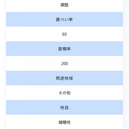
調整
建ぺい率
60
容積率
200
用途地域
その他
地目
雑種地